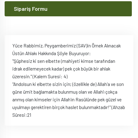
Sipariş Formu
Yüce Rabbimiz, Peygamberimiz (SAV)in Örnek Alınacak
Üstün Ahlakı Hakkında Şöyle Buyuruyor:
"Şüphesiz ki sen elbette (mahiyeti kimse tarafından
idrak edilemeyecek kadar) pek çok büyük bir ahlak
üzeresin." (Kalem Suresi: 4)
"Andolsun ki elbette sizin için; (özellikle de) Allah'a ve son
güne ümit bağlamakta bulunmuş olan ve Allah'ı çokça
anmış olan kimseler için Allah'ın Rasûlünde pek güzel ve
uyulmayı gerektiren birçok haslet bulunmaktadır!" (Ahzab
Sûresi:21