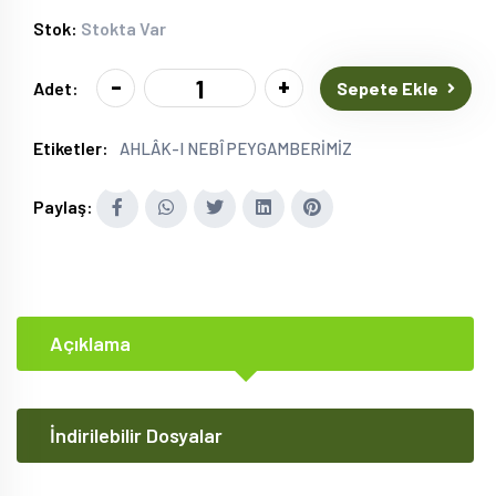
Stok:
Stokta Var
-
+
Sepete Ekle
Adet:
Etiketler:
AHLÂK-I NEBÎ PEYGAMBERİMİZ
Paylaş:
Açıklama
İndirilebilir Dosyalar