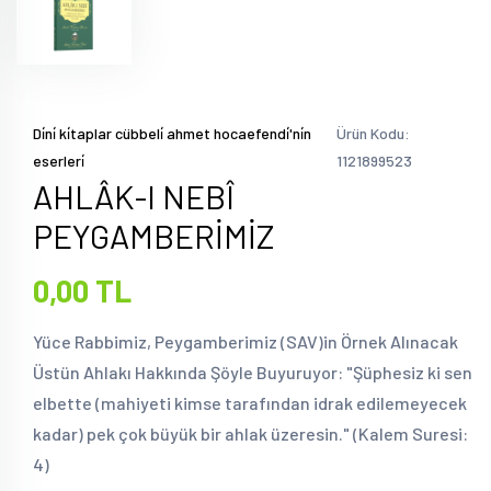
Di̇ni̇ ki̇taplar cübbeli̇ ahmet hocaefendi̇'ni̇n
Ürün Kodu:
eserleri̇
1121899523
AHLÂK-I NEBÎ
PEYGAMBERİMİZ
0,00 TL
Yüce Rabbimiz, Peygamberimiz (SAV)in Örnek Alınacak
Üstün Ahlakı Hakkında Şöyle Buyuruyor: "Şüphesiz ki sen
elbette (mahiyeti kimse tarafından idrak edilemeyecek
kadar) pek çok büyük bir ahlak üzeresin." (Kalem Suresi:
4)