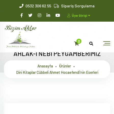
0532 306 62 55
Sipariş Sorgulama
Üye Girişi
0
AHLÂK-I NEBÎ PEYGAMBERİMİZ
Anasayfa
Ürünler
Di̇ni̇ Ki̇taplar Cübbeli̇ Ahmet Hocaefendi̇'ni̇n Eserleri̇