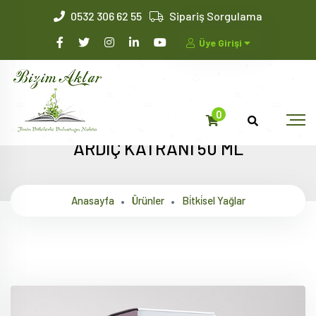
0532 306 62 55
Sipariş Sorgulama
Üye Girişi
0
ARDIÇ KATRANI 50 ML
Anasayfa
Ürünler
Bi̇tki̇sel Yağlar