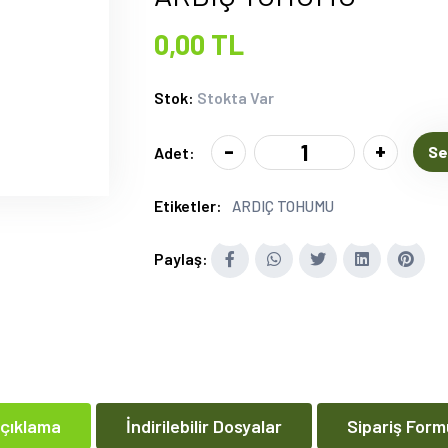
0,00 TL
Stok:
Stokta Var
-
+
Se
Adet:
Etiketler:
ARDIÇ TOHUMU
Paylaş:
çıklama
İndirilebilir Dosyalar
Sipariş Form