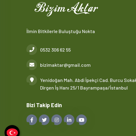
İlmin Bitkilerle Buluştuğu Nokta
0532 306 62 55
bizimaktar@gmail.com
Yenidoğan Mah. Abdi İpekçi Cad. Burcu Soka
Dirgen İş Hanı 25/1 Bayrampaşa/İstanbul
Bizi Takip Edin