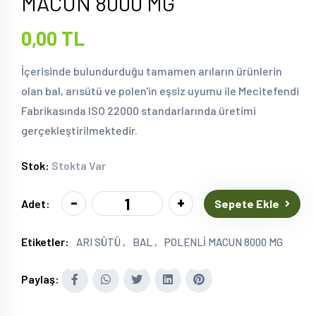
MACUN 8000 MG
0,00 TL
İçerisinde bulundurduğu tamamen arıların ürünlerin
olan bal, arısütü ve polen'in eşsiz uyumu ile Mecitefendi
Fabrikasında ISO 22000 standarlarında üretimi
gerçekleştirilmektedir.
Stok:
Stokta Var
-
+
Sepete Ekle
Adet:
Etiketler:
ARI SÜTÜ ,
BAL ,
POLENLİ MACUN 8000 MG
Paylaş: