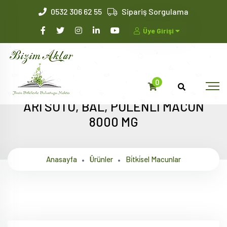
0532 306 62 55
Sipariş Sorgulama
Üye Girişi
0
ARI SÜTÜ, BAL, POLENLİ MACUN
8000 MG
Anasayfa
Ürünler
Bi̇tki̇sel Macunlar