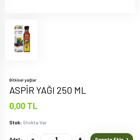
Bi̇tki̇sel yağlar
ASPİR YAĞI 250 ML
0,00 TL
Stok:
Stokta Var
-
+
Sepete Ekle
Adet: