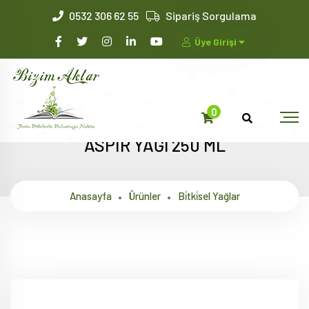
0532 306 62 55
Sipariş Sorgulama
Üye Girişi
0
ASPİR YAĞI 250 ML
Anasayfa
Ürünler
Bi̇tki̇sel Yağlar