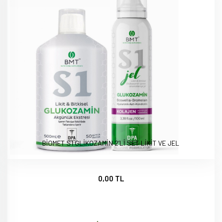
BİOMET S1 GLİKOZAMİN 2’Lİ SET LİKİT VE JEL
0,00 TL