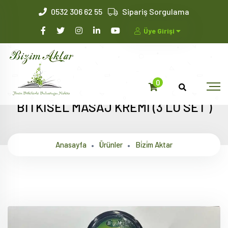
0532 306 62 55
Sipariş Sorgulama
Üye Girişi
0
BİTKİSEL MASAJ KREMİ (3 LÜ SET )
Anasayfa
Ürünler
Bi̇zi̇m Aktar