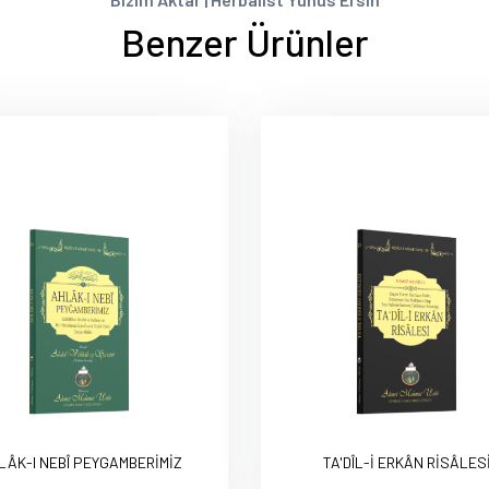
Benzer Ürünler
LÂK-I NEBÎ PEYGAMBERİMİZ
TA'DÎL-İ ERKÂN RİSÂLES