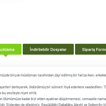
çıklama
İndirilebilir Dosyalar
Sipariş Form
üzde birçok müslüman tarafından zâyi edilmiş bir fariza iken, erkekle
ayetleri derleyerek, öldürülmüş bir sünneti ihyâ edenlere vaadedilen: "
 bu vesileyle niyet ettik.
ayılan ölümümüze kadar bizi elden ayaktan düşürmemesi, cemaatle na
r. Sizlerden de dileğimiz, Rasûlüllâh (Sallallâhu Aleyhi ve Sellem)in 