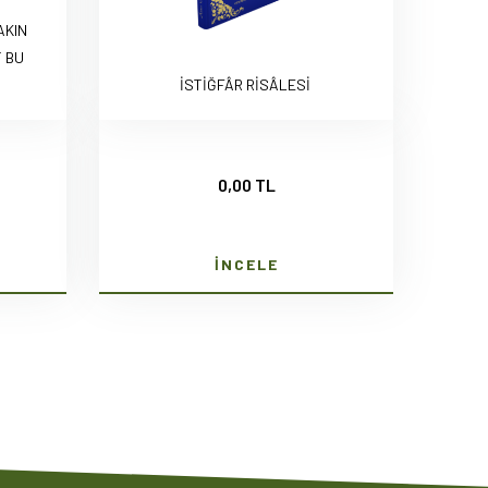
AKIN
 BU
İSTİĞFÂR RİSÂLESİ
0,00 TL
İNCELE