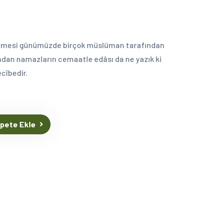
dilmesi günümüzde birçok müslüman tarafından
sından namazların cemaatle edâsı da ne yazık ki
cîbedir.
pete Ekle