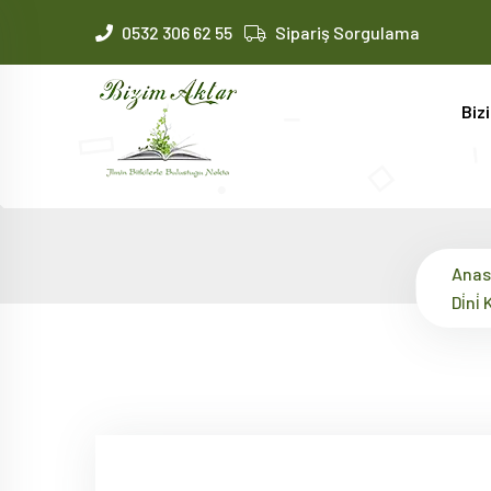
0532 306 62 55
Sipariş Sorgulama
Biz
Anas
Di̇ni