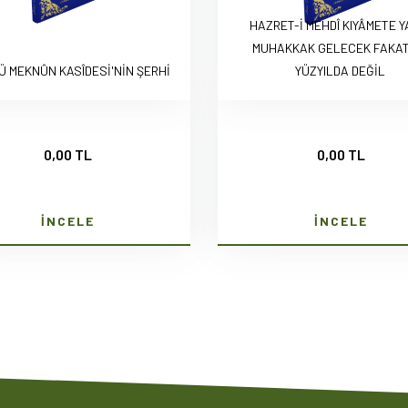
HAZRET-İ MEHDÎ KIYÂMETE Y
MUHAKKAK GELECEK FAKAT
Ü MEKNÛN KASÎDESİ'NİN ŞERHİ
YÜZYILDA DEĞİL
0,00 TL
0,00 TL
İNCELE
İNCELE