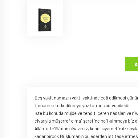
A
Beş vakit namazın vakti vaktinde edâ edilmesi günüm
tamamen terkedilmeye yüz tutmuş bir vecîbedir.
İşte bu konuda müjde ve tehdit içeren nassları ve riv
civarıyla müşerref olma" şerefine nail kılınmaya biz de
Allâh-u Te'âlâ'dan niyazımız, kendi kıyametimiz s
kadar birçok Müslümanın bu eserden istifade etmesidi