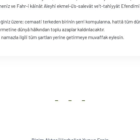
meniz ve Fahr-i kâinât Aleyhi ekmel-ü‘s-salevât ve‘t-tahiyyât Efendimiz
ceğiniz üzere; cemaati terkeden birinin şerri komşularına, hattâ tüm 
rmetine dünyâ hâlkından toplu azaplar kaldırılacaktır.
n namazla ilgili tüm şartları yerine getirmeye muvaffak eylesin.
Bizim Aktar | Herbalist Yunus Ersin