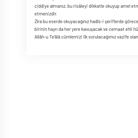
ciddiye almanız, bu risâleyi dikkatle okuyup amel et
etmenizdir.
Zîra bu eserde okuyacağınız hadîs-i şeriflerde göre
birinin hayrı da her yere kavuşacak ve cemaat ehli hü
Allâh-u Te‘âlâ cümlemizi ilk sorulacağımız vazife ola