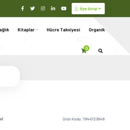
Üye Girişi
ağlık
Kitaplar
Hücre Takviyesi
Organik
0
i̇
Ürün Kodu: 7944723648