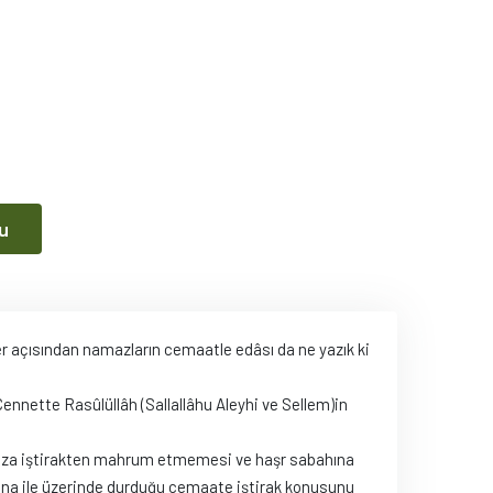
u
r açısından namazların cemaatle edâsı da ne yazık ki
Cennette Rasûlüllâh (Sallallâhu Aleyhi ve Sellem)in
maza iştirakten mahrum etmemesi ve haşr sabahına
itina ile üzerinde durduğu cemaate iştirak konusunu