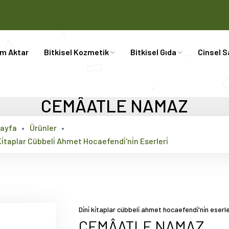
im Aktar
Bitkisel Kozmetik
Bitkisel Gıda
Cinsel S
CEMÂATLE NAMAZ
ayfa
Ürünler
̇ Ki̇taplar Cübbeli̇ Ahmet Hocaefendi̇'ni̇n Eserleri̇
Di̇ni̇ ki̇taplar cübbeli̇ ahmet hocaefendi̇'ni̇n eserler
CEMÂATLE NAMAZ