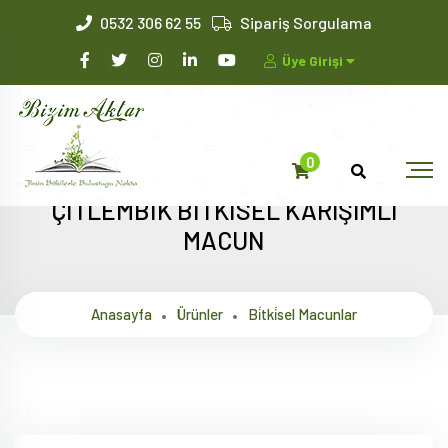
0532 306 62 55
Sipariş Sorgulama
Üye Girişi
0
ÇİTLEMBİK BİTKİSEL KARIŞIMLI
MACUN
Anasayfa
Ürünler
Bi̇tki̇sel Macunlar