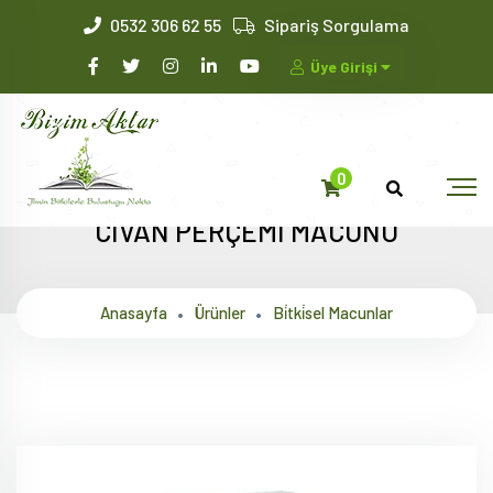
0532 306 62 55
Sipariş Sorgulama
Üye Girişi
0
CİVAN PERÇEMİ MACUNU
Anasayfa
Ürünler
Bi̇tki̇sel Macunlar