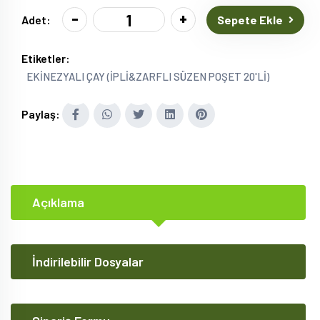
-
+
Sepete Ekle
Adet:
Etiketler:
EKİNEZYALI ÇAY (İPLİ&ZARFLI SÜZEN POŞET 20'Lİ)
Paylaş:
Açıklama
İndirilebilir Dosyalar