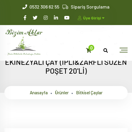
0532 306 62 55
Sipariş Sorgulama
Üye Girişi
0
EKİNEZYALI ÇAY (İPLİ&ZARFLI SÜZEN
POŞET 20'Lİ)
Anasayfa
Ürünler
Bi̇tki̇sel Çaylar