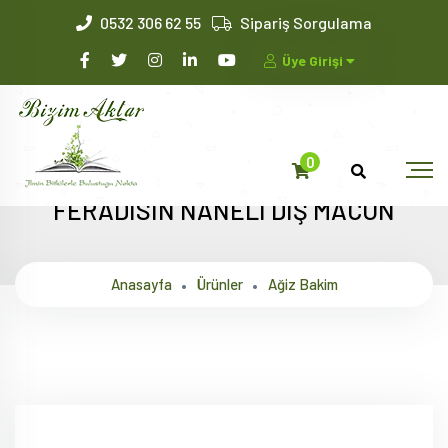
0532 306 62 55
Sipariş Sorgulama
Üye Girişi
0
FERADİSİN NANELİ DİŞ MACUN
Anasayfa
Ürünler
Ağiz Bakim