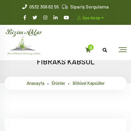
0532 306 62 55
Sipariş Sorgulama
Üye Girişi
0
FİBRAKS KABSUL
Anasayfa
Ürünler
Bi̇tki̇sel Kapsüller