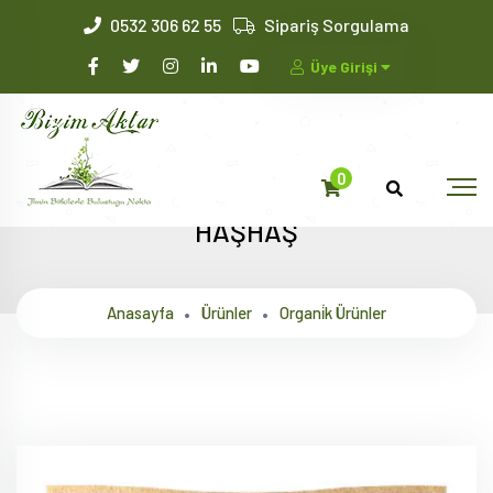
0532 306 62 55
Sipariş Sorgulama
Üye Girişi
0
HAŞHAŞ
Anasayfa
Ürünler
Organi̇k Ürünler