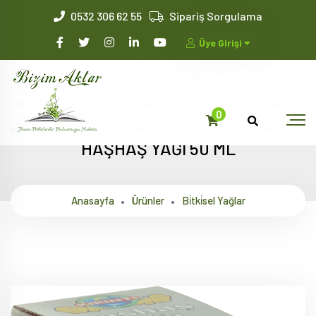
0532 306 62 55
Sipariş Sorgulama
Üye Girişi
0
HAŞHAŞ YAĞI 50 ML
Anasayfa
Ürünler
Bi̇tki̇sel Yağlar