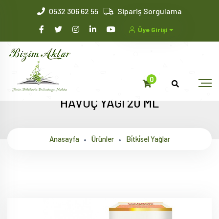
0532 306 62 55
Sipariş Sorgulama
Üye Girişi
0
HAVUÇ YAĞI 20 ML
Anasayfa
Ürünler
Bi̇tki̇sel Yağlar