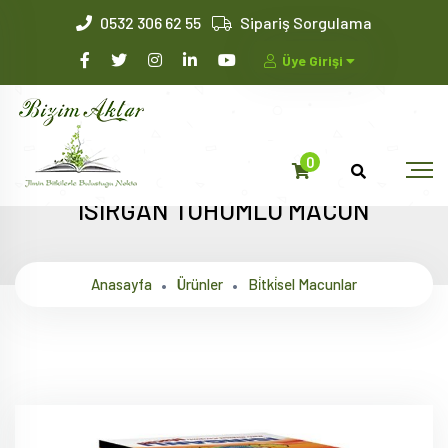
0532 306 62 55
Sipariş Sorgulama
Üye Girişi
0
ISIRGAN TOHUMLU MACUN
Anasayfa
Ürünler
Bi̇tki̇sel Macunlar