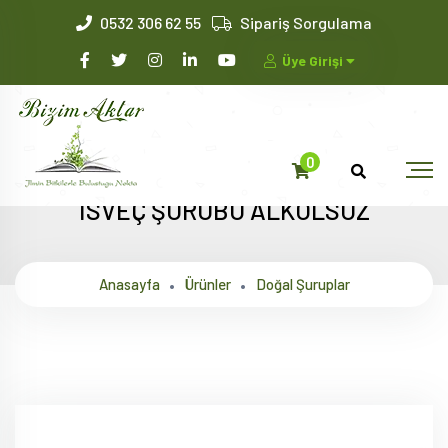
0532 306 62 55
Sipariş Sorgulama
Üye Girişi
0
İSVEÇ ŞURUBU ALKOLSÜZ
Anasayfa
Ürünler
Doğal Şuruplar