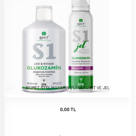
BİOMET S1 GLİKOZAMİN 2’Lİ SET LİKİT VE JEL
0,00 TL