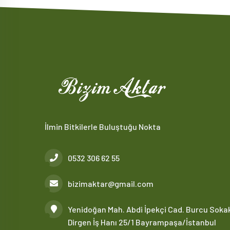
İlmin Bitkilerle Buluştuğu Nokta
0532 306 62 55
bizimaktar@gmail.com
Yenidoğan Mah. Abdi İpekçi Cad. Burcu Soka
Dirgen İş Hanı 25/1 Bayrampaşa/İstanbul