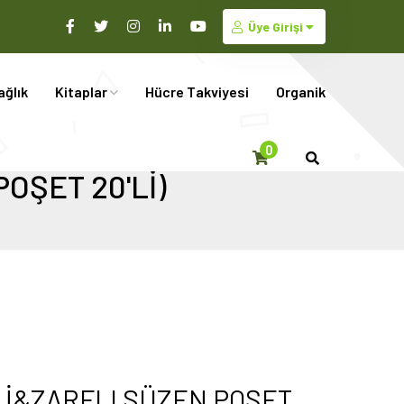
Üye Girişi
ağlık
Kitaplar
Hücre Takviyesi
Organik
0
OŞET 20'Lİ)
Lİ&ZARFLI SÜZEN POŞET