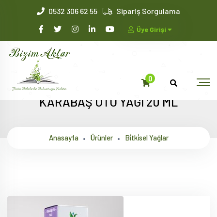
0532 306 62 55
Sipariş Sorgulama
Üye Girişi
0
KARABAŞ OTU YAĞI 20 ML
Anasayfa
Ürünler
Bi̇tki̇sel Yağlar