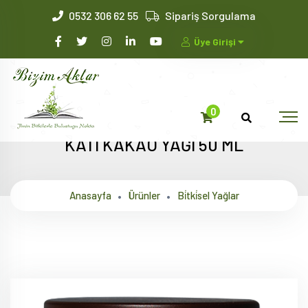
0532 306 62 55
Sipariş Sorgulama
Üye Girişi
0
KATI KAKAO YAĞI 50 ML
Anasayfa
Ürünler
Bi̇tki̇sel Yağlar