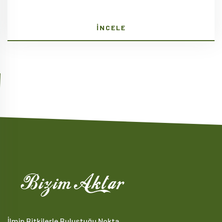
İNCELE
İlmin Bitkilerle Buluştuğu Nokta