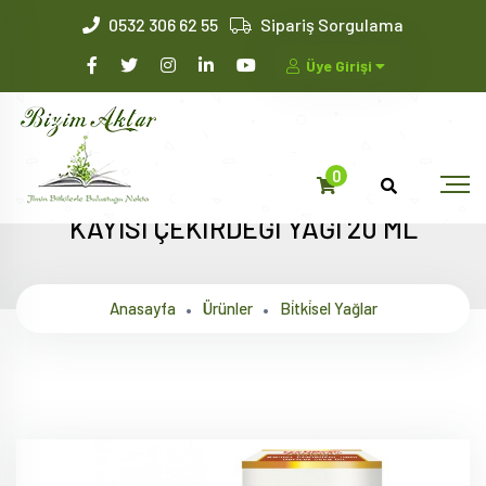
0532 306 62 55
Sipariş Sorgulama
Üye Girişi
0
KAYISI ÇEKİRDEĞİ YAĞI 20 ML
Anasayfa
Ürünler
Bi̇tki̇sel Yağlar