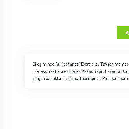
A
Bileşiminde At Kestanesi Ekstraktı, Tavşan memesi E
özel ekstraktlara ek olarak Kakao Yağı , Lavanta Uçuc
yorgun bacaklarınızı şımartabilirsiniz. Paraben içer