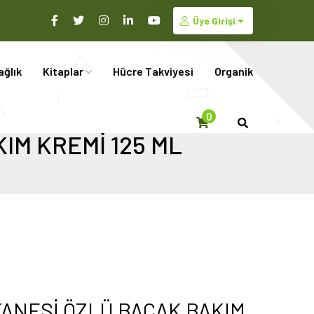
Üye Girişi
ağlık
Kitaplar
Hücre Takviyesi
Organik
0
IM KREMİ 125 ML
TANESİ ÖZLÜ BACAK BAKIM