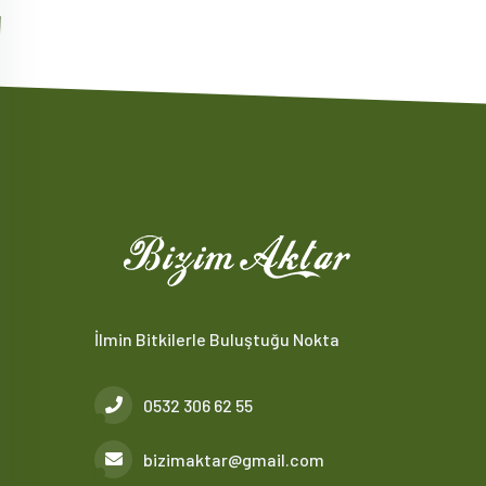
İlmin Bitkilerle Buluştuğu Nokta
0532 306 62 55
bizimaktar@gmail.com