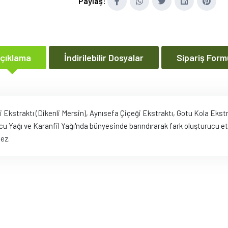
Paylaş:
çıklama
İndirilebilir Dosyalar
Sipariş Form
kstraktı (Dikenli Mersin), Aynısefa Çiçeği Ekstraktı, Gotu Kola Ekstr
u Yağı ve Karanfil Yağı'nda bünyesinde barındırarak fark oluşturucu et
mez.