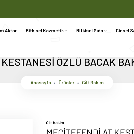
im Aktar
Bitkisel Kozmetik
Bitkisel Gıda
Cinsel S
 KESTANESİ ÖZLÜ BACAK BAK
Anasayfa
Ürünler
Ci̇lt Bakim
Ci̇lt bakim
MECİTEFENDİ AT KES