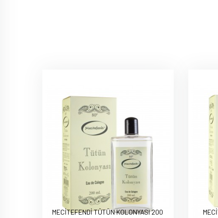
MECİTEFENDİ TÜTÜN KOLONYASI 200
MECİ