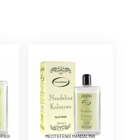
NYASI
MECİTEFENDİ MANDALİNA