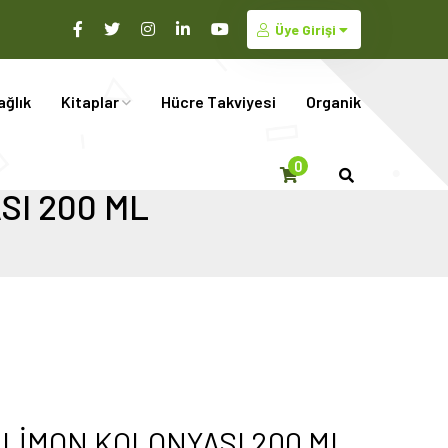
Üye Girişi
ağlık
Kitaplar
Hücre Takviyesi
Organik
0
SI 200 ML
 LİMON KOLONYASI 200 ML