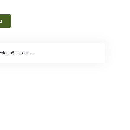
u
i yolculuğa bırakın…