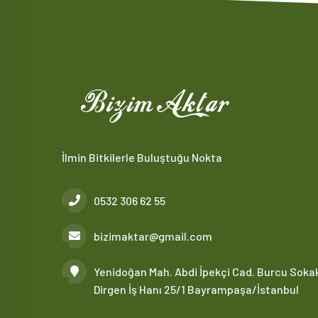
İlmin Bitkilerle Buluştuğu Nokta
0532 306 62 55
bizimaktar@gmail.com
Yenidoğan Mah. Abdi İpekçi Cad. Burcu Soka
Dirgen İş Hanı 25/1 Bayrampaşa/İstanbul