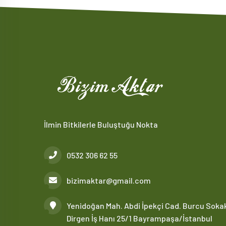
İlmin Bitkilerle Buluştuğu Nokta
0532 306 62 55
bizimaktar@gmail.com
Yenidoğan Mah. Abdi İpekçi Cad. Burcu Soka
Dirgen İş Hanı 25/1 Bayrampaşa/İstanbul