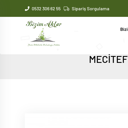
0532 306 62 55
Sipariş Sorgulama
Biz
MECİTEF