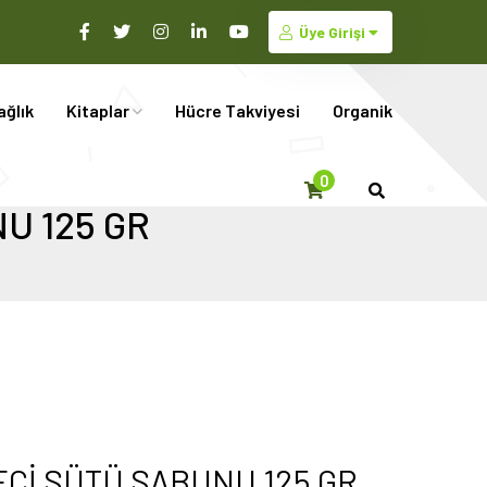
Üye Girişi
ağlık
Kitaplar
Hücre Takviyesi
Organik
0
U 125 GR
EÇİ SÜTÜ SABUNU 125 GR