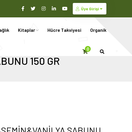
Üye Girişi
ağlık
Kitaplar
Hücre Takviyesi
Organik
0
BUNU 150 GR
ASEMİN&VANİLYA SABUNU