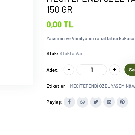
150 GR
0,00 TL
Yasemin ve Vanilyanın rahatlatıcı kokusun
Stok:
Stokta Var
-
+
Se
Adet:
Etiketler:
MECİTEFENDİ ÖZEL YASEMİN&VA
Paylaş: