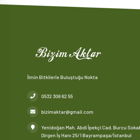
İlmin Bitkilerle Buluştuğu Nokta
0532 306 62 55
bizimaktar@gmail.com
Yenidoğan Mah. Abdi İpekçi Cad. Burcu Soka
Dirgen İş Hanı 25/1 Bayrampaşa/İstanbul