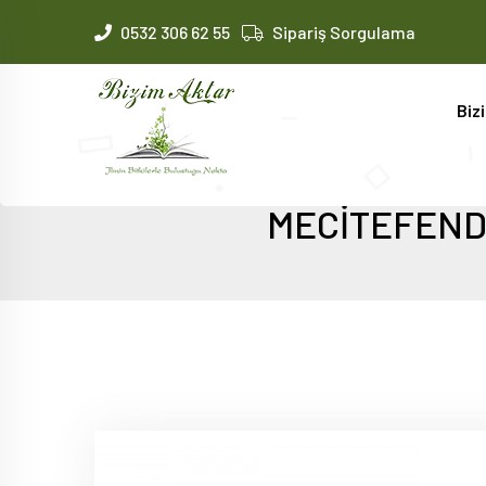
0532 306 62 55
Sipariş Sorgulama
Biz
MECİTEFEND