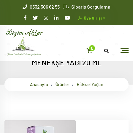
0532 306 62 55
Sipariş Sorgulama
Üye Girişi
0
MENEKŞE YAĞI 20 ML
Anasayfa
Ürünler
Bi̇tki̇sel Yağlar