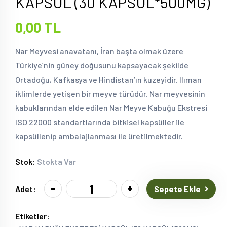
KAPSÜL (30 KAPSÜL*500MG)
0,00 TL
Nar Meyvesi anavatanı, İran başta olmak üzere
Türkiye’nin güney doğusunu kapsayacak şekilde
Ortadoğu, Kafkasya ve Hindistan’ın kuzeyidir. Ilıman
iklimlerde yetişen bir meyve türüdür. Nar meyvesinin
kabuklarından elde edilen Nar Meyve Kabuğu Ekstresi
ISO 22000 standartlarında bitkisel kapsüller ile
kapsüllenip ambalajlanması ile üretilmektedir.
Stok:
Stokta Var
-
+
Sepete Ekle
Adet:
Etiketler: