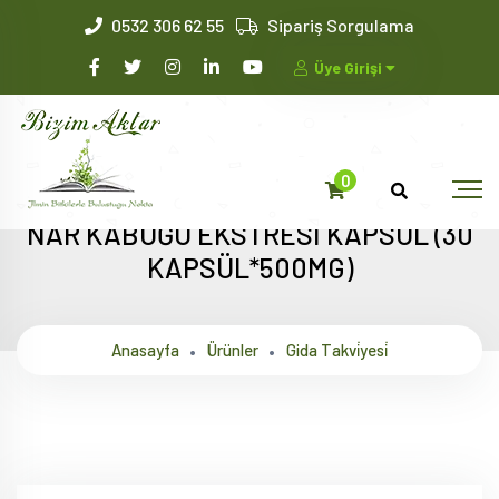
0532 306 62 55
Sipariş Sorgulama
Üye Girişi
0
NAR KABUĞU EKSTRESİ KAPSÜL (30
KAPSÜL*500MG)
Anasayfa
Ürünler
Gida Takvi̇yesi̇