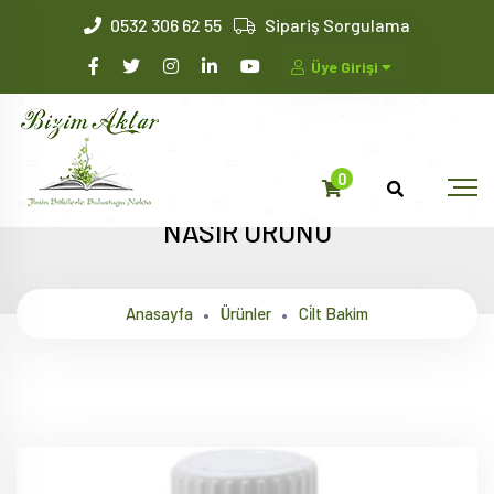
0532 306 62 55
Sipariş Sorgulama
Üye Girişi
0
NASIR ÜRÜNÜ
Anasayfa
Ürünler
Ci̇lt Bakim