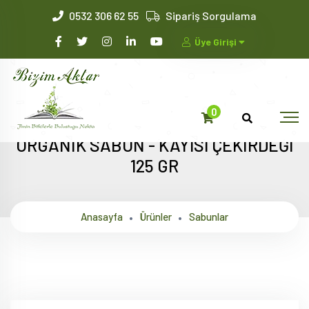
0532 306 62 55
Sipariş Sorgulama
Üye Girişi
0
ORGANİK SABUN - KAYISI ÇEKİRDEĞİ
125 GR
Anasayfa
Ürünler
Sabunlar