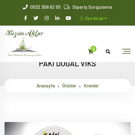
0532 306 62 55
Sipariş Sorgulama
Üye Girişi
0
PÂKİ DOĞAL VİKS
Anasayfa
Ürünler
Kremler