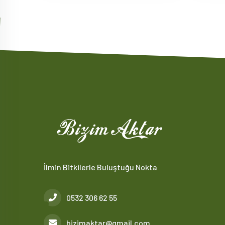
İlmin Bitkilerle Buluştuğu Nokta
0532 306 62 55
bizimaktar@gmail.com