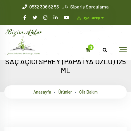
0532 306 62 55
Sipariş Sorgulama
Üye Girişi
0
SAÇ AÇICI SPREY (PAPATYA ÖZLÜ) 125
ML
Anasayfa
Ürünler
Ci̇lt Bakim