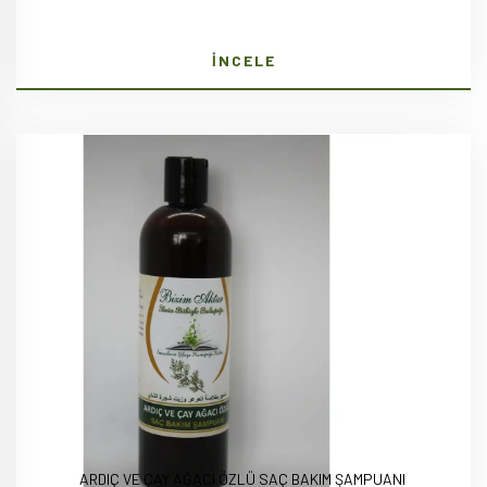
İNCELE
ARDIÇ VE ÇAY AĞACI ÖZLÜ SAÇ BAKIM ŞAMPUANI