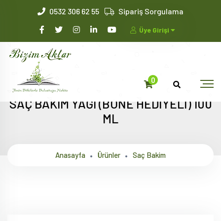
0532 306 62 55
Sipariş Sorgulama
Üye Girişi
0
SAÇ BAKIM YAĞI (BONE HEDİYELİ) 100
ML
Anasayfa
Ürünler
Saç Bakim