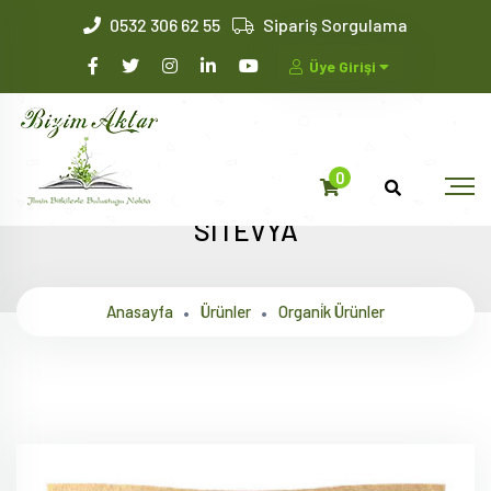
0532 306 62 55
Sipariş Sorgulama
Üye Girişi
0
SİTEVYA
Anasayfa
Ürünler
Organi̇k Ürünler