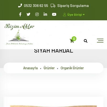
0532 306 62 55
Sipariş Sorgulama
Üye Girişi
0
SİYAH HARDAL
Anasayfa
Ürünler
Organi̇k Ürünler