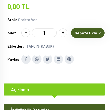
0,00 TL
Stok:
Stokta Var
-
+
Sepete Ekle
Adet:
Etiketler:
TARÇIN (KABUK)
Paylaş:
Açıklama
İndirilebilir Dosyalar