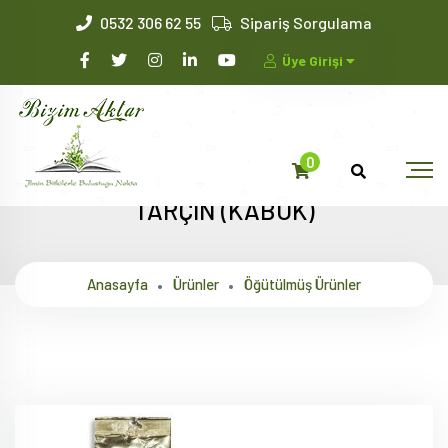
0532 306 62 55
Sipariş Sorgulama
Üye Girişi
0
TARÇIN (KABUK)
Anasayfa
Ürünler
Öğütülmüş Ürünler