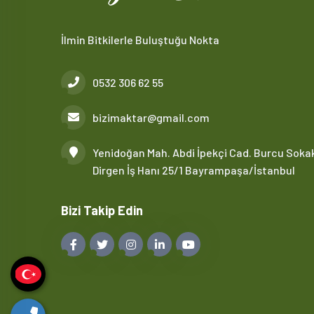
İlmin Bitkilerle Buluştuğu Nokta
0532 306 62 55
bizimaktar@gmail.com
Yenidoğan Mah. Abdi İpekçi Cad. Burcu Soka
Dirgen İş Hanı 25/1 Bayrampaşa/İstanbul
Bizi Takip Edin