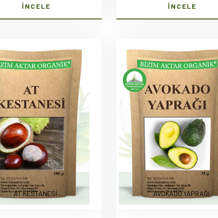
İNCELE
İNCELE
AT KESTANESİ
AVOKADO YAPRAĞI