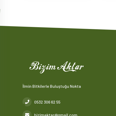
İlmin Bitkilerle Buluştuğu Nokta
0532 306 62 55
bizimaktar@gmail.com