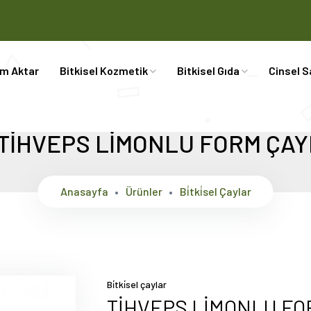
im Aktar
Bitkisel Kozmetik
Bitkisel Gıda
Cinsel S
TİHVEPS LİMONLU FORM ÇAY
Anasayfa
Ürünler
Bi̇tki̇sel Çaylar
Bi̇tki̇sel çaylar
TİHVEPS LİMONLU FO