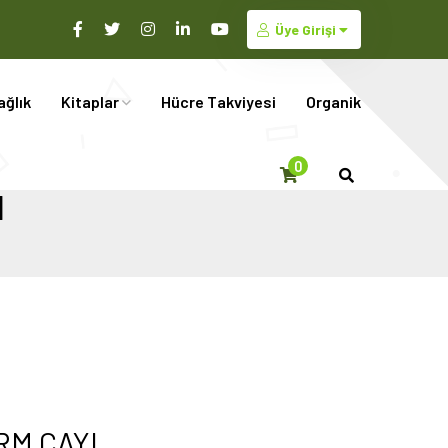
Üye Girişi
ağlık
Kitaplar
Hücre Takviyesi
Organik
0
I
RM ÇAYI