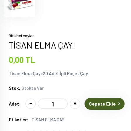
Bi̇tki̇sel çaylar
TİSAN ELMA ÇAYI
0,00 TL
Tisan Elma Çayı 20 Adet İpli Poşet Çay
Stok:
Stokta Var
-
+
Sepete Ekle
Adet:
Etiketler:
TİSAN ELMA ÇAYI