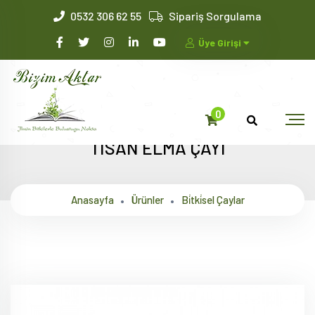
0532 306 62 55
Sipariş Sorgulama
Üye Girişi
0
TİSAN ELMA ÇAYI
Anasayfa
Ürünler
Bi̇tki̇sel Çaylar