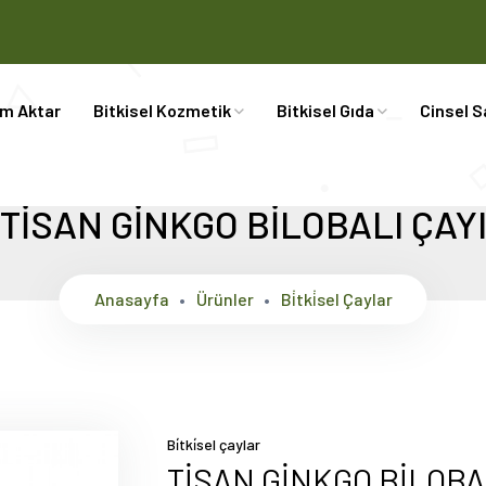
im Aktar
Bitkisel Kozmetik
Bitkisel Gıda
Cinsel S
TİSAN GİNKGO BİLOBALI ÇAY
Anasayfa
Ürünler
Bi̇tki̇sel Çaylar
Bi̇tki̇sel çaylar
TİSAN GİNKGO BİLOBA