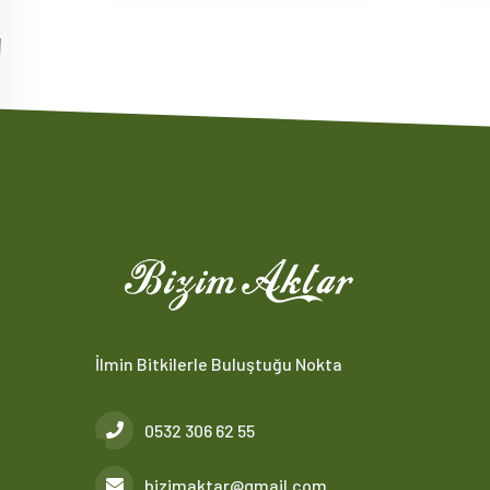
İlmin Bitkilerle Buluştuğu Nokta
0532 306 62 55
bizimaktar@gmail.com