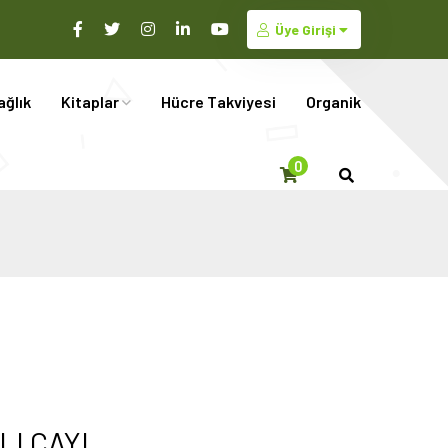
Üye Girişi
ağlık
Kitaplar
Hücre Takviyesi
Organik
0
I
LI ÇAYI