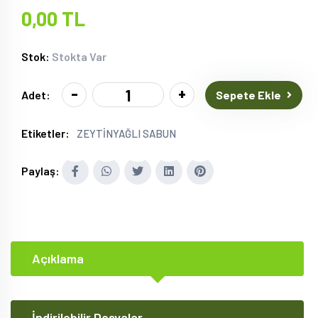
0,00 TL
Stok:
Stokta Var
-
+
Sepete Ekle
Adet:
Etiketler:
ZEYTİNYAĞLI SABUN
Paylaş:
Açıklama
İndirilebilir Dosyalar